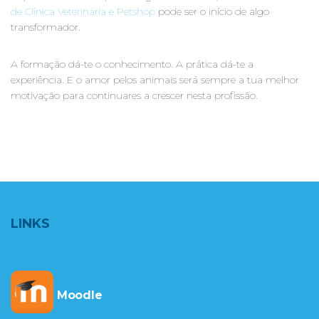
de Clínica Veterinária e Petshop
pode ser o início de algo
transformador.
A formação dá-te o conhecimento. A prática dá-te a
experiência. E o amor pelos animais será sempre a tua melhor
motivação para continuares a crescer nesta profissão.
LINKS
Moodle