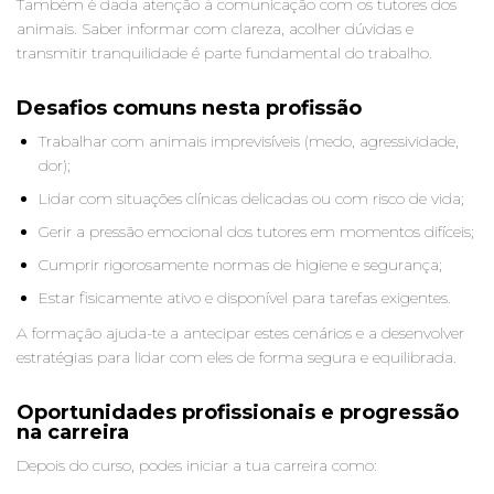
Também é dada atenção à comunicação com os tutores dos
animais. Saber informar com clareza, acolher dúvidas e
transmitir tranquilidade é parte fundamental do trabalho.
Desafios comuns nesta profissão
Trabalhar com animais imprevisíveis (medo, agressividade,
dor);
Lidar com situações clínicas delicadas ou com risco de vida;
Gerir a pressão emocional dos tutores em momentos difíceis;
Cumprir rigorosamente normas de higiene e segurança;
Estar fisicamente ativo e disponível para tarefas exigentes.
A formação ajuda-te a antecipar estes cenários e a desenvolver
estratégias para lidar com eles de forma segura e equilibrada.
Oportunidades profissionais e progressão
na carreira
Depois do curso, podes iniciar a tua carreira como: