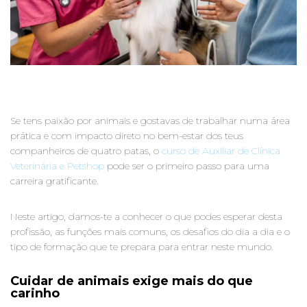
Se tens paixão por animais e gostavas de trabalhar numa área
prática e com impacto direto no bem-estar dos teus
companheiros de quatro patas, o
curso de Auxiliar de Clínica
Veterinária e Petshop
pode ser o primeiro passo para uma
carreira gratificante.
Neste artigo, damos-te a conhecer o que podes esperar desta
profissão, as funções mais comuns, os desafios do dia a dia e o
tipo de formação que te prepara para entrar neste mundo.
Cuidar de animais exige mais do que
carinho