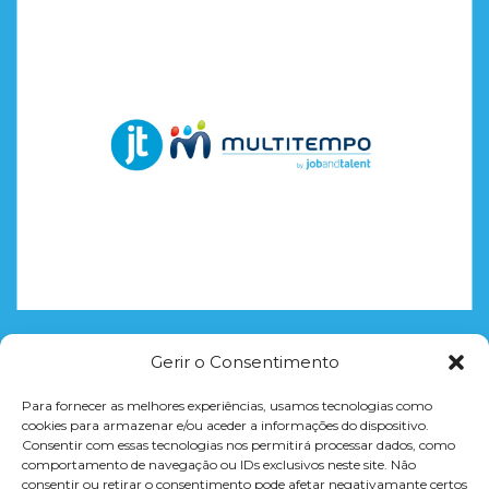
Gerir o Consentimento
CURSOS
Para fornecer as melhores experiências, usamos tecnologias como
CONCLUSÃO DO 12º ANO
cookies para armazenar e/ou aceder a informações do dispositivo.
Consentir com essas tecnologias nos permitirá processar dados, como
FORMAÇÃO = PROFISSÃO
comportamento de navegação ou IDs exclusivos neste site. Não
CURSOS TEMÁTICOS
consentir ou retirar o consentimento pode afetar negativamante certos