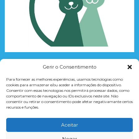
Gerir o Consentimento
CURSOS
Para fornecer as melhores experiências, usamos tecnologias como
CONCLUSÃO DO 12º ANO
cookies para armazenar e/ou aceder a informações do dispositivo.
Consentir com essas tecnologias nos permitirá processar dados, como
FORMAÇÃO = PROFISSÃO
comportamento de navegação ou IDs exclusivos neste site. Não
CURSOS TEMÁTICOS
consentir ou retirar o consentimento pode afetar negativamante certos
recursos e funções.
WORKSHOPS
FORMAÇÃO À MEDIDA PARA EMPRESAS
Aceitar
Negar