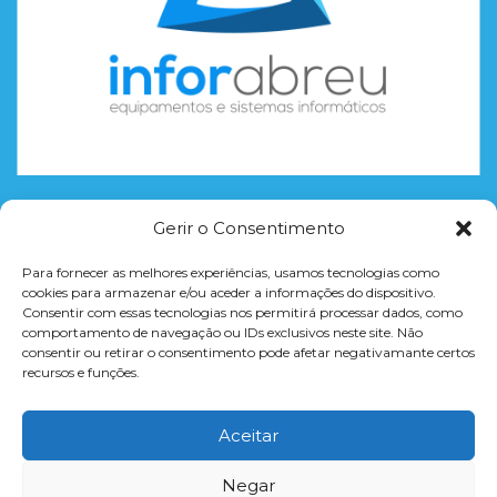
Gerir o Consentimento
CURSOS
Para fornecer as melhores experiências, usamos tecnologias como
CONCLUSÃO DO 12º ANO
cookies para armazenar e/ou aceder a informações do dispositivo.
Consentir com essas tecnologias nos permitirá processar dados, como
FORMAÇÃO = PROFISSÃO
comportamento de navegação ou IDs exclusivos neste site. Não
CURSOS TEMÁTICOS
consentir ou retirar o consentimento pode afetar negativamante certos
recursos e funções.
WORKSHOPS
FORMAÇÃO À MEDIDA PARA EMPRESAS
Aceitar
Negar