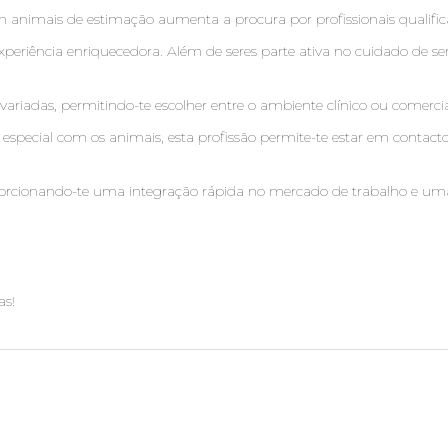
m animais de estimação aumenta a procura por profissionais qualific
eriência enriquecedora. Além de seres parte ativa no cuidado de seres
o variadas, permitindo-te escolher entre o ambiente clínico ou comercia
 especial com os animais, esta profissão permite-te estar em contac
porcionando-te uma integração rápida no mercado de trabalho e uma vi
as!