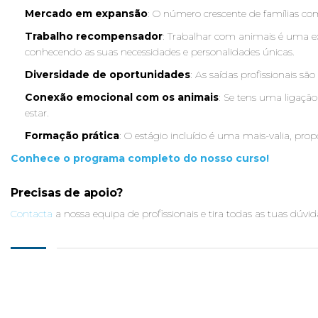
Mercado em expansão
: O número crescente de famílias co
Trabalho recompensador
: Trabalhar com animais é uma exp
conhecendo as suas necessidades e personalidades únicas.
Diversidade de oportunidades
: As saídas profissionais sã
Conexão emocional com os animais
: Se tens uma ligação
estar.
Formação prática
: O estágio incluído é uma mais-valia, pro
Conhece o programa completo do nosso curso!
Precisas de apoio?
Contacta
a nossa equipa de profissionais e tira todas as tuas dúvid