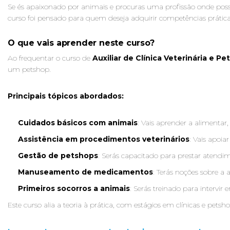
Se és apaixonado por animais e procuras uma profissão onde possa
curso foi pensado para quem deseja adquirir competências práticas
O que vais aprender neste curso?
Ao frequentar o curso de
Auxiliar de Clínica Veterinária e P
um petshop.
Principais tópicos abordados:
Cuidados básicos com animais
: Vais aprender a alimentar
Assistência em procedimentos veterinários
: Vais apoia
Gestão de petshops
: Serás capacitado para prestar atendim
Manuseamento de medicamentos
: Terás noções sobre a
Primeiros socorros a animais
: Serás treinado para intervi
Este curso alia a teoria à prática, com estágios em clínicas e pets