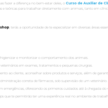
s fazer a diferença no bem-estar deles, o
Curso de Auxiliar de Cl
 e teóricas para trabalhar diretamente com animais, tanto em clínica
etshop
, terás a oportunidade de te especializar em diversas áreas es
, higienizar e monitorizar o comportamento dos animais.
r veterinários em exames, tratamentos e pequenas cirurgias.
ento ao cliente, aconselhar sobre produtos e serviços, além de garan
 administração correta de fármacos, sob supervisão de um veterinário.
r em emergências, oferecendo os primeiros cuidados até à chegada do v
hops que te permitirão ter uma experiência real no ambiente de trabal