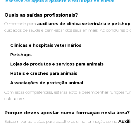
Inscreve-te agora e garante o teu lugar no curso!
Quais as saídas profissionais?
O mercado para
auxiliares de clínica veterinária e petshop
cuidados de saúde e bem-estar dos seus animais. Ao concluires o 
Clínicas e hospitais veterinários
Petshops
Lojas de produtos e serviços para animais
Hotéis e creches para animais
Associações de proteção animal
Com estas competências, estarás apto a desempenhar funções fund
cuidadores.
Porque deves apostar numa formação nesta área?
Existem várias razões para escolheres uma formação como
Auxil