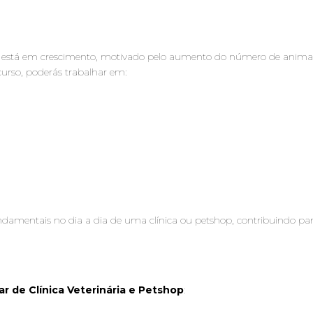
está em crescimento, motivado pelo aumento do número de animais 
curso, poderás trabalhar em:
amentais no dia a dia de uma clínica ou petshop, contribuindo para
iar de Clínica Veterinária e Petshop
: