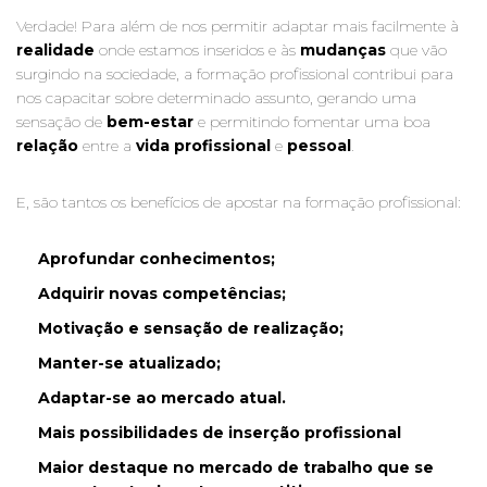
Verdade! Para além de nos permitir adaptar mais facilmente à
realidade
onde estamos inseridos e às
mudanças
que vão
surgindo na sociedade, a formação profissional contribui para
nos capacitar sobre determinado assunto, gerando uma
sensação de
bem-estar
e permitindo fomentar uma boa
relação
entre a
vida
profissional
e
pessoal
.
E, são tantos os benefícios de apostar na formação profissional:
Aprofundar conhecimentos;
Adquirir novas competências;
Motivação e sensação de realização;
Manter-se atualizado;
Adaptar-se ao mercado atual.
Mais possibilidades de inserção profissional
Maior destaque no mercado de trabalho que se