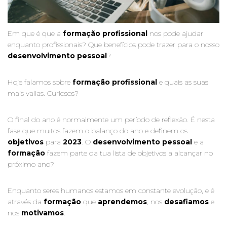
Em que é que a
formação profissional
nos pode ajudar
enquanto profissionais? Que benefícios pode trazer para o nosso
desenvolvimento pessoal
?
Hoje falamos sobre
formação profissional
e quais as suas
mais valias. Curiosos?
O final do ano é normalmente um período de reflexão. É nesta
fase que muitos fazem o balanço do ano e definem os
objetivos
para
2023
. O
desenvolvimento pessoal
e a
formação
fazem parte da tua lista de objetivos a alcançar no
próximo ano?
Enquanto seres humanos estamos em constante evolução, e é
através da
formação
que
aprendemos
, nos
desafiamos
e
nos
motivamos
.