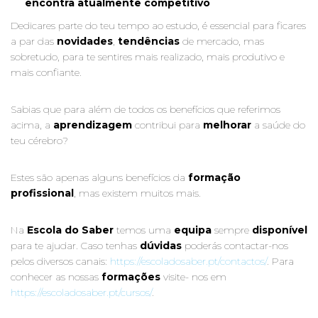
encontra atualmente competitivo
Dedicares parte do teu tempo ao estudo, é essencial para ficares
a par das
novidades
,
tendências
de mercado, mas
sobretudo, para te sentires mais realizado, mais produtivo e
mais confiante.
Sabias que para além de todos os benefícios que referimos
acima, a
aprendizagem
contribui para
melhorar
a saúde do
teu cérebro?
Estes são apenas alguns benefícios da
formação
profissional
, mas existem muitos mais.
Na
Escola do Saber
temos uma
equipa
sempre
disponível
para te ajudar. Caso tenhas
dúvidas
poderás contactar-nos
pelos diversos canais:
https://escoladosaber.pt/contactos/
. Para
conhecer as nossas
formações
visite- nos em
https://escoladosaber.pt/cursos/
.