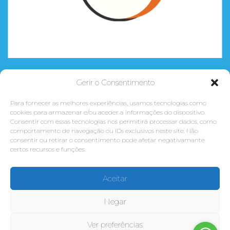
Gerir o Consentimento
CURSOS
Para fornecer as melhores experiências, usamos tecnologias como
CONCLUSÃO DO 12º ANO
cookies para armazenar e/ou aceder a informações do dispositivo.
Consentir com essas tecnologias nos permitirá processar dados, como
FORMAÇÃO = PROFISSÃO
comportamento de navegação ou IDs exclusivos neste site. Não
CURSOS TEMÁTICOS
consentir ou retirar o consentimento pode afetar negativamante
certos recursos e funções.
WORKSHOPS
FORMAÇÃO À MEDIDA PARA EMPRESAS
Aceitar
Negar
Direitos Reservados © Escola Do
Ver preferências