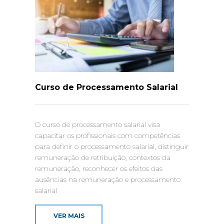
Curso de Processamento Salarial
O curso de processamento salarial visa
capacitar os profissionais com competências
para definir o processamento salarial, distinguir
remuneração de retribuição, contextos da
remuneração, reconhecer os efeitos das
ausências na remuneração e processamento
salarial
VER MAIS