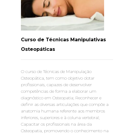
Curso de Técnicas Manipulativas
Osteopáticas
O curso de Técnicas de Manipulação
Osteopática, tem como objetivo dotar
profissionais, capazes de desenvolver
competências de forma a elaborar um
diagnóstico em Osteopatia; Reconhecer e
definir as diversas articulações que compõe a
anatomia humana referente aos membros
inferiores, superiores e à coluna vertebral;
Capacitar os profissionais na área da
Osteopatia, promovendo o conhecimento na