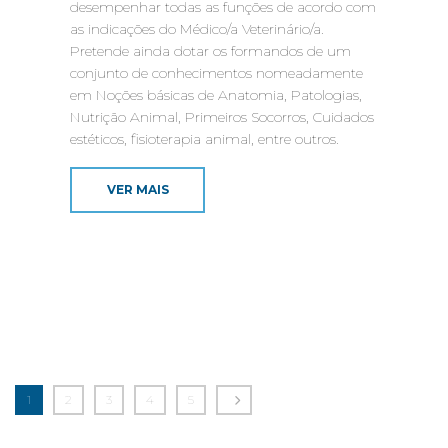
desempenhar todas as funções de acordo com
as indicações do Médico/a Veterinário/a.
Pretende ainda dotar os formandos de um
conjunto de conhecimentos nomeadamente
em Noções básicas de Anatomia, Patologias,
Nutrição Animal, Primeiros Socorros, Cuidados
estéticos, fisioterapia animal, entre outros.
VER MAIS
1
2
3
4
5