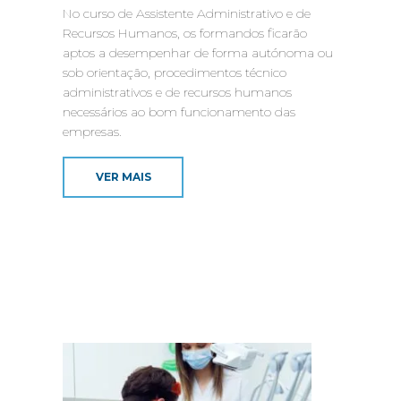
No curso de Assistente Administrativo e de
Recursos Humanos, os formandos ficarão
aptos a desempenhar de forma autónoma ou
sob orientação, procedimentos técnico
administrativos e de recursos humanos
necessários ao bom funcionamento das
empresas.
VER MAIS